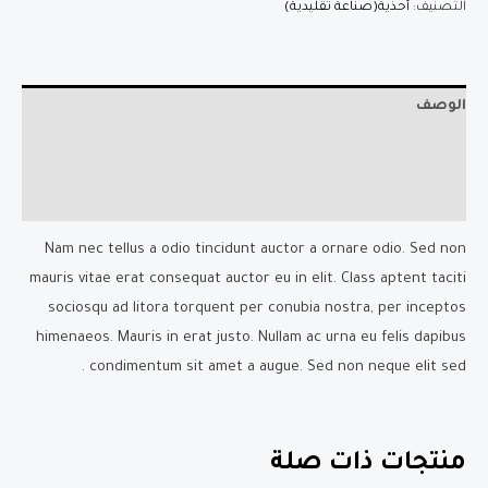
Tshirt
التصنيف:
أحذية(صناعة تقليدية)
الوصف
معلومات إضافية
مراجعات (0)
Nam nec tellus a odio tincidunt auctor a ornare odio. Sed non
mauris vitae erat consequat auctor eu in elit. Class aptent taciti
sociosqu ad litora torquent per conubia nostra, per inceptos
himenaeos. Mauris in erat justo. Nullam ac urna eu felis dapibus
condimentum sit amet a augue. Sed non neque elit sed .
منتجات ذات صلة