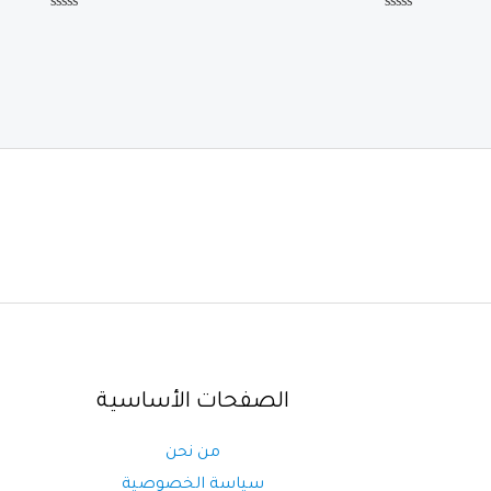
هو:
تم
تم
د.م.2.00
التقييم
التقييم
0
0
من
من
5
5
الصفحات الأساسية
من نحن
سياسة الخصوصية