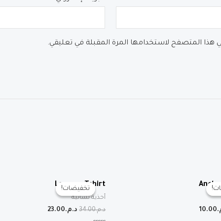
في هذا المتصفح لاستخدامها المرة المقبلة في تعليقي.
Lemons Tshirt
Ancho
ت!
ت!
تخفيضات!
تخفيضات!
أحذية نسائية
عر
السعر
السعر
السعر
.
10.00
د.م.
34.00
د.م.
23.00
صلي
الحالي
الأصلي
الحالي