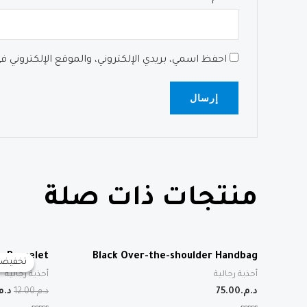
احفظ اسمي، بريدي الإلكتروني، والموقع الإلكتروني 
منتجات ذات صلة
r Bracelet
Black Over-the-shoulder Handbag
تخفيضا
تخفيضا
أحذية رجالية
أحذية رجالية
الس
د.م.
75.00
د.م.
12.00
د.م
الأ