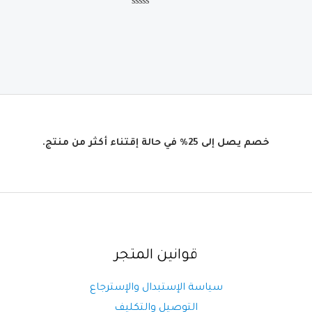
هو:
هو:
هو:
تم
1.
د.م.10.00.
د.م.34.00.
د.م.23.00.
التقييم
0
من
5
خصم يصل إلى 25% في حالة إقتناء أكثر من منتج.
قوانين المتجر
سياسة الإستبدال والإسترجاع
التوصيل والتكليف