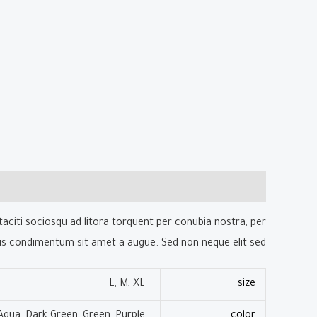
الوصف
معلومات إضافية
مراجعات (0)
taciti sociosqu ad litora torquent per conubia nostra, per
bus condimentum sit amet a augue. Sed non neque elit sed.
L, M, XL
size
Aqua, Dark Green, Green, Purple
color