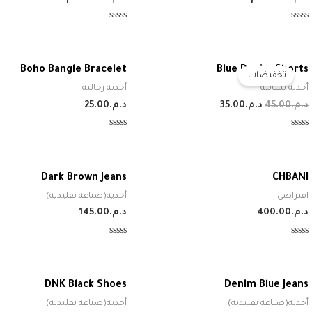
الأصلي
الحالي
الأصلي
الحالي
هو:
هو:
هو:
هو:
تم
تم
د.م.12.00.
د.م.10.00.
د.م.34.00.
د.م.30.00.
التقييم
التقييم
0
0
من
من
5
5
Boho Bangle Bracelet
Blue Denim Shorts
تخفيضات!
أحذية نسائية
أحذية رجالية
السعر
السعر
د.م.
45.00
د.م.
35.00
د.م.
25.00
الأصلي
الحالي
هو:
هو:
تم
تم
د.م.45.00.
د.م.35.00.
التقييم
التقييم
0
0
من
من
5
5
Dark Brown Jeans
CHBANI
افتراضي
أحذية(صناعة تقليدية)
د.م.
400.00
د.م.
145.00
تم
تم
التقييم
التقييم
0
0
من
من
5
5
DNK Black Shoes
Denim Blue Jeans
أحذية(صناعة تقليدية)
أحذية(صناعة تقليدية)