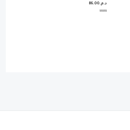
د.م.
86.00
تم
التقييم
0
من
5