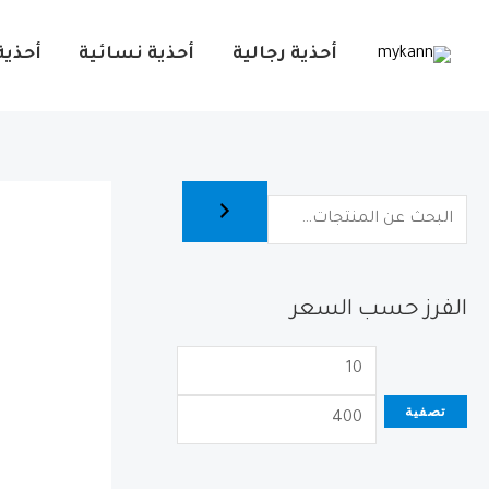
خطي
لى
أحذية رجالية
أحذية نسائية
أحذية
لمحتوى
الفرز حسب السعر
أ
أ
د
ع
تصفية
ن
ل
ى
ى