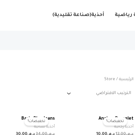
 رياضية
أحذية(صناعة تقليدية)
الرئيسية
/ Store
Basic Blue Jeans
Anchor Bracelet
تخفيضات!
تخفيضات!
أحذية رجالية
أحذية نسائية
السعر
السعر
السعر
السعر
د.م.
12.00
د.م.
10.00
د.م.
34.00
د.م.
30.00