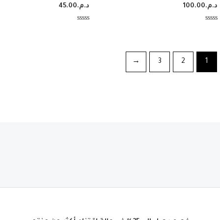
د.م.
100.00
د.م.
45.00
تم
تم
التقييم
التقييم
0
0
من
من
5
5
←
3
2
1