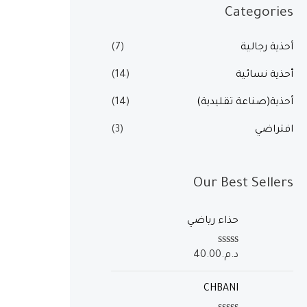
Categories
س
س
ع
ع
أحذية رجالية
(7)
ر
ر
أحذية نسائية
(14)
أحذية(صناعة تقليدية)
(14)
افتراضي
(3)
Our Best Sellers
حذاء رياضي
ت
د.م.
40.00
م
ا
ل
CHBANI
ت