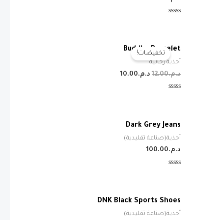
تم
التقييم
0
من
5
Buddha Bracelet
تخفيضات!
أحذية رجالية
السعر
السعر
د.م.
12.00
د.م.
10.00
الأصلي
الحالي
هو:
هو:
تم
د.م.12.00.
د.م.10.00.
التقييم
0
من
5
Dark Grey Jeans
أحذية(صناعة تقليدية)
د.م.
100.00
تم
التقييم
0
من
5
DNK Black Sports Shoes
أحذية(صناعة تقليدية)